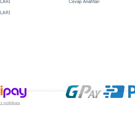
LARI
Cevap Anahtarı
LARI
z politikası
0539 864 87 00