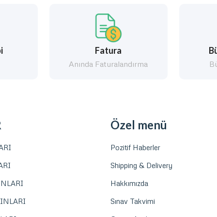
i
Fatura
Bü
k
Anında Faturalandırma
Bü
R
Özel menü
ARI
Pozitif Haberler
ARI
Shipping & Delivery
INLARI
Hakkımızda
INLARI
Sınav Takvimi