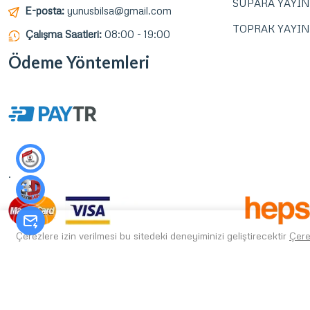
SUPARA YAYIN
E-posta:
yunusbilsa@gmail.com
TOPRAK YAYIN
Çalışma Saatleri:
08:00 - 19:00
Ödeme Yöntemleri
.
Çerezlere izin verilmesi bu sitedeki deneyiminizi geliştirecektir
Çere
Copyright © 2026 / Pozitif Yayın Dağıtım / AsiLZade