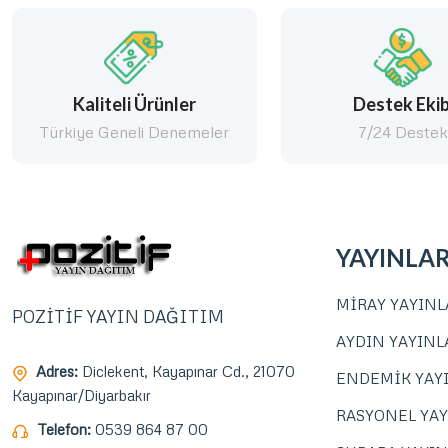
Kaliteli Ürünler
Destek Ekib
Türkiye Geneli Denemeler
7/24 Deste
YAYINLA
MİRAY YAYINL
POZİTİF YAYIN DAĞITIM
AYDIN YAYINL
Adres:
Diclekent, Kayapınar Cd., 21070
ENDEMİK YAY
Kayapınar/Diyarbakır
RASYONEL YAY
Telefon:
0539 864 87 00