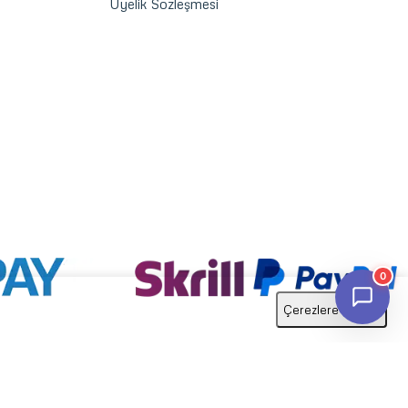
Üyelik Sözleşmesi
0
Çerezlere izin ver
Bizi Takip Edin