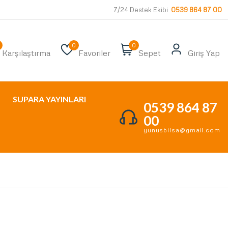
7/24 Destek Ekibi
0539 864 87 00
0
0
Karşılaştırma
Favoriler
Sepet
Giriş Yap
SUPARA YAYINLARI
0539 864 87
00
yunusbilsa@gmail.com