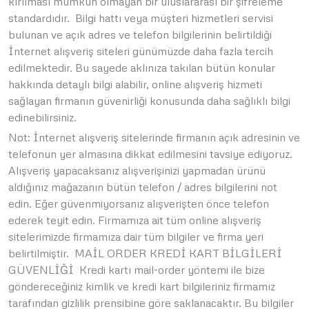
kırılması mümkün olmayan bir uluslararası bir şifreleme
standardıdır. Bilgi hattı veya müşteri hizmetleri servisi
bulunan ve açık adres ve telefon bilgilerinin belirtildiği
İnternet alışveriş siteleri günümüzde daha fazla tercih
edilmektedir. Bu sayede aklınıza takılan bütün konular
hakkında detaylı bilgi alabilir, online alışveriş hizmeti
sağlayan firmanın güvenirliği konusunda daha sağlıklı bilgi
edinebilirsiniz.
Not: İnternet alışveriş sitelerinde firmanın açık adresinin ve
telefonun yer almasına dikkat edilmesini tavsiye ediyoruz.
Alışveriş yapacaksanız alışverişinizi yapmadan ürünü
aldığınız mağazanın bütün telefon / adres bilgilerini not
edin. Eğer güvenmiyorsanız alışverişten önce telefon
ederek teyit edin. Firmamıza ait tüm online alışveriş
sitelerimizde firmamıza dair tüm bilgiler ve firma yeri
belirtilmiştir. MAİL ORDER KREDİ KART BİLGİLERİ
GÜVENLİĞİ Kredi kartı mail-order yöntemi ile bize
göndereceğiniz kimlik ve kredi kart bilgileriniz firmamız
tarafından gizlilik prensibine göre saklanacaktır. Bu bilgiler