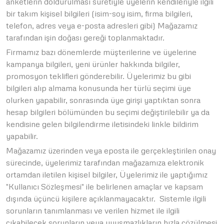
anketlerin doldurulması suretiyle üyelerin kendileriyle ilgili
bir takım kişisel bilgileri (isim-soy isim, firma bilgileri,
telefon, adres veya e-posta adresleri gibi) Mağazamız
tarafından işin doğası gereği toplanmaktadır.
Firmamız bazı dönemlerde müşterilerine ve üyelerine
kampanya bilgileri, yeni ürünler hakkında bilgiler,
promosyon teklifleri gönderebilir. Üyelerimiz bu gibi
bilgileri alıp almama konusunda her türlü seçimi üye
olurken yapabilir, sonrasında üye girişi yaptıktan sonra
hesap bilgileri bölümünden bu seçimi değiştirilebilir ya da
kendisine gelen bilgilendirme iletisindeki linkle bildirim
yapabilir.
Mağazamız üzerinden veya eposta ile gerçekleştirilen onay
sürecinde, üyelerimiz tarafından mağazamıza elektronik
ortamdan iletilen kişisel bilgiler, Üyelerimiz ile yaptığımız
"Kullanıcı Sözleşmesi" ile belirlenen amaçlar ve kapsam
dışında üçüncü kişilere açıklanmayacaktır. Sistemle ilgili
sorunların tanımlanması ve verilen hizmet ile ilgili
çıkabilecek sorunların veya uyuşmazlıkların hızla çözülmesi