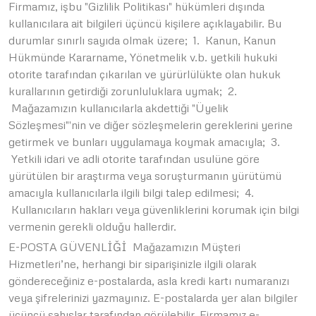
Firmamız, işbu "Gizlilik Politikası" hükümleri dışında
kullanıcılara ait bilgileri üçüncü kişilere açıklayabilir. Bu
durumlar sınırlı sayıda olmak üzere; 1. Kanun, Kanun
Hükmünde Kararname, Yönetmelik v.b. yetkili hukuki
otorite tarafından çıkarılan ve yürürlülükte olan hukuk
kurallarının getirdiği zorunluluklara uymak; 2.
Mağazamızın kullanıcılarla akdettiği "Üyelik
Sözleşmesi"'nin ve diğer sözleşmelerin gereklerini yerine
getirmek ve bunları uygulamaya koymak amacıyla; 3.
Yetkili idari ve adli otorite tarafından usulüne göre
yürütülen bir araştırma veya soruşturmanın yürütümü
amacıyla kullanıcılarla ilgili bilgi talep edilmesi; 4.
Kullanıcıların hakları veya güvenliklerini korumak için bilgi
vermenin gerekli olduğu hallerdir.
E-POSTA GÜVENLİĞİ Mağazamızın Müşteri
Hizmetleri’ne, herhangi bir siparişinizle ilgili olarak
göndereceğiniz e-postalarda, asla kredi kartı numaranızı
veya şifrelerinizi yazmayınız. E-postalarda yer alan bilgiler
üçüncü şahıslar tarafından görülebilir. Firmamız e-