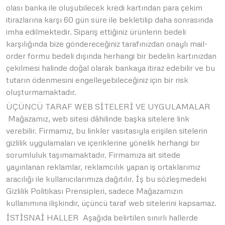
olası banka ile oluşubilecek kredi kartından para çekim
itirazlarına karşı 60 gün süre ile bekletilip daha sonrasında
imha edilmektedir. Sipariş ettiğiniz ürünlerin bedeli
karşılığında bize göndereceğiniz tarafınızdan onaylı mail-
order formu bedeli dışında herhangi bir bedelin kartınızdan
çekilmesi halinde doğal olarak bankaya itiraz edebilir ve bu
tutarın ödenmesini engelleyebileceğiniz için bir risk
oluşturmamaktadır.
ÜÇÜNCÜ TARAF WEB SİTELERİ VE UYGULAMALAR
Mağazamız, web sitesi dâhilinde başka sitelere link
verebilir. Firmamız, bu linkler vasıtasıyla erişilen sitelerin
gizlilik uygulamaları ve içeriklerine yönelik herhangi bir
sorumluluk taşımamaktadır. Firmamıza ait sitede
yayınlanan reklamlar, reklamcılık yapan iş ortaklarımız
aracılığı ile kullanıcılarımıza dağıtılır. İş bu sözleşmedeki
Gizlilik Politikası Prensipleri, sadece Mağazamızın
kullanımına ilişkindir, üçüncü taraf web sitelerini kapsamaz.
İSTİSNAİ HALLER Aşağıda belirtilen sınırlı hallerde