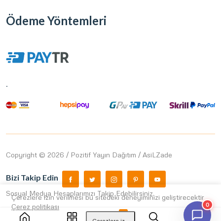
Ödeme Yöntemleri
.
Copyright © 2026 / Pozitif Yayın Dağıtım / AsiLZade
Bizi Takip Edin
Sosyal Medya Hesaplarımızı Takip Edebilirsiniz.
Çerezlere izin verilmesi bu sitedeki deneyiminizi geliştirecektir
0
Çerez politikası
0
Çerezlere izin ver