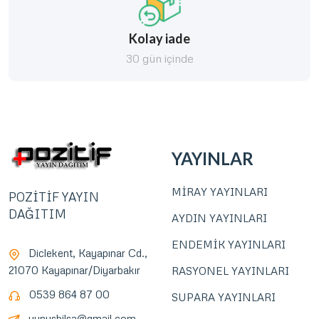
Kolay iade
30 gün içinde
YAYINLAR
MİRAY YAYINLARI
POZİTİF YAYIN
DAĞITIM
AYDIN YAYINLARI
ENDEMİK YAYINLARI
Diclekent, Kayapınar Cd.,
21070 Kayapınar/Diyarbakır
RASYONEL YAYINLARI
0539 864 87 00
SUPARA YAYINLARI
yunusbilsa@gmail.com