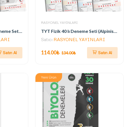
RASYONEL YAYINLARI
AYT Fizik AŞAMALI 30 Deneme Seti (ALPİNİST SERİSİ / ÖSYM AYARINDA)
TYT Fizik 40 lı Deneme Seti (Alpinist Serisi) (Yazarlarından Video Çözümlü)
LARI
Satıcı
RASYONEL YAYINLARI
114.00₺
Satın Al
Satın Al
134.00₺
Yeni Ürün