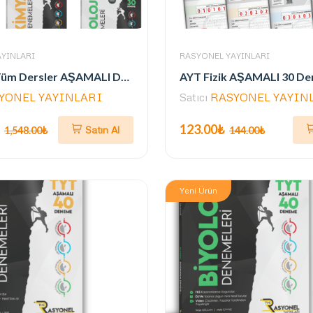
YINLARI
RASYONEL YAYINLARI
TYT-AYT Tüm Dersler AŞAMALI Deneme Seti (Müfredata Uygun - 242 Deneme- ÖSYM Ayarında)
YONEL YAYINLARI
Satıcı
RASYONEL YAYIN
123.00₺
Satın Al
1,548.00₺
144.00₺
Yeni Ürün