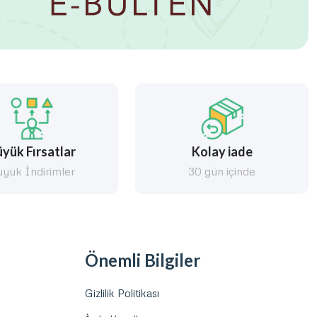
yük Fırsatlar
Kolay iade
yük İndirimler
30 gün içinde
Önemli Bilgiler
Gizlilik Politikası