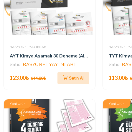
RASYONEL YAYINLARI
RASYONEL YA
AYT Kimya Aşamalı 30 Deneme (Alpinist Serisi) (Yazarlarından Video Çözümlü)
Satıcı
RASYONEL YAYINLARI
Satıcı
RAS
123.00₺
113.00₺
Satın Al
144.00₺
1
Yeni Ürün
Yeni Ürün