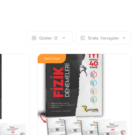
Göster:
12
Sırala:
Varsayılan
Yeni Ürün