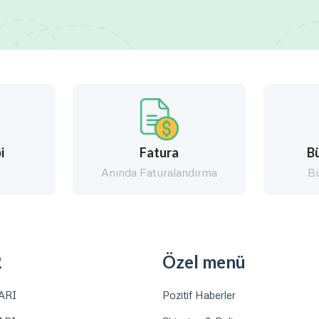
i
Fatura
Bü
k
Anında Faturalandırma
Bü
R
Özel menü
ARI
Pozitif Haberler