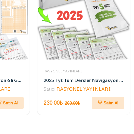
RASYONEL YAYINLARI
Tyt Tüm Dersler Navigasyon 6 lı Genel Deneme Seti (Müfredata Uygun-ÖSYM Ayarında)
2025 Tyt Tüm Dersler Navigasyon 5'li Genel Deneme Seti (ÖSYM AYARINDA)
LARI
Satıcı
RASYONEL YAYINLARI
230.00₺
Satın Al
Satın Al
288.00₺