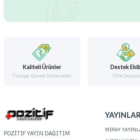
Kaliteli Ürünler
Destek Ekib
Türkiye Geneli Denemeler
7/24 Deste
YAYINLA
MİRAY YAYINL
POZİTİF YAYIN DAĞITIM