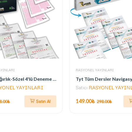
YINLARI
RASYONEL YAYINLARI
AYT Eşit Ağırlık-Sözel 4'lü Deneme Seti (MEB ve 2025 AYT Müfredatına Uygun)
YONEL YAYINLARI
Satıcı
RASYONEL YAYIN
149.00₺
Satın Al
8.00₺
298.00₺