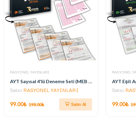
RASYONEL YAYINLARI
RASYONEL YA
AYT Sayısal 4'lü Deneme Seti (MEB ve 2025 AYT Müfredatına Uygun)
Satıcı
RASYONEL YAYINLARI
Satıcı
RAS
99.00₺
99.00₺
Satın Al
198.00₺
19