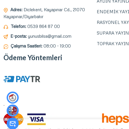
AYDIN YAYINL
Adres:
Diclekent, Kayapınar Cd., 21070
ENDEMİK YAY
Kayapınar/Diyarbakır
RASYONEL YAY
Telefon:
0539 864 87 00
SUPARA YAYIN
E-posta:
yunusbilsa@gmail.com
TOPRAK YAYIN
Çalışma Saatleri:
08:00 - 19:00
Ödeme Yöntemleri
.