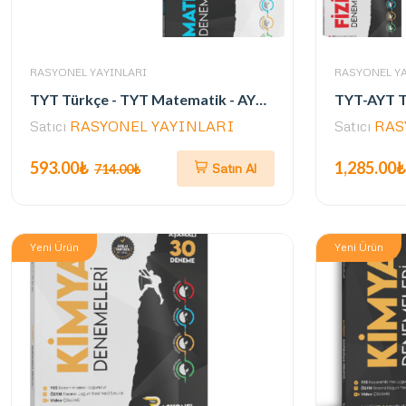
RASYONEL YAYINLARI
RASYONEL YA
TYT Türkçe - TYT Matematik - AYT Matematik Denemeler (3 Kitap- 32 Aşamalı Deneme)
Satıcı
RASYONEL YAYINLARI
Satıcı
RAS
593.00₺
1,285.00₺
Satın Al
714.00₺
Yeni Ürün
Yeni Ürün