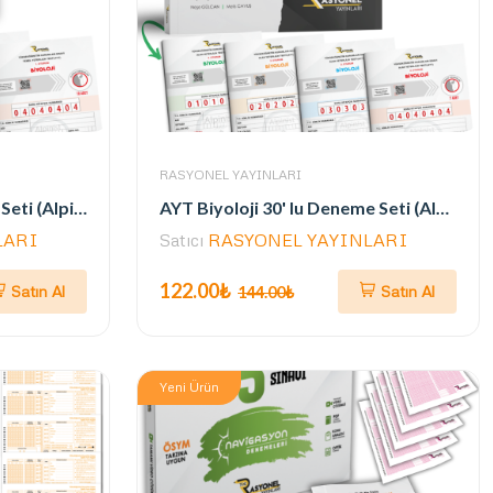
RASYONEL YAYINLARI
TYT Biyoloji 40'lı Deneme Seti (Alpinist Serisi) (Yazarlarından Video Çözümlü)
AYT Biyoloji 30' lu Deneme Seti (Alpinist Serisi) (Yazarlarından Video Çözümlü)
LARI
Satıcı
RASYONEL YAYINLARI
122.00₺
Satın Al
Satın Al
144.00₺
Yeni Ürün