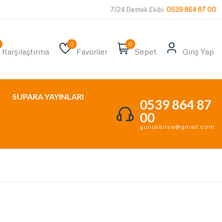
7/24 Destek Ekibi
0539 864 87 00
0
0
Karşılaştırma
Favoriler
Sepet
Giriş Yap
SUPARA YAYINLARI
0539 864 87
00
yunusbilsa@gmail.com