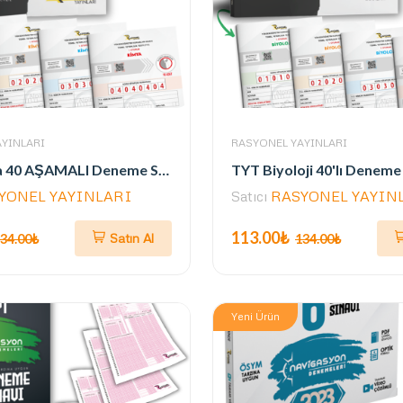
YINLARI
RASYONEL YAYINLARI
TYT Kimya 40 AŞAMALI Deneme Seti (ALPİNİST SERİSİ / ÖSYM AYARINDA)
YONEL YAYINLARI
Satıcı
RASYONEL YAYIN
113.00₺
Satın Al
34.00₺
134.00₺
Yeni Ürün