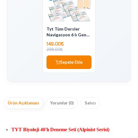
Tyt Tüm Dersler
Navigasyon 6 lı Genel
Deneme Seti
149.00₺
(Müfredata Uygun-
298.00₺
ÖSYM Ayarında)
Sepete Ekle
Ürün Açıklaması
Yorumlar (0)
Satıcı
TYT Biyoloji 40'lı Deneme Seti (Alpinist Serisi)