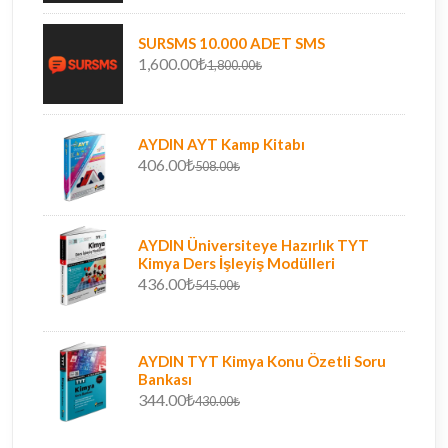
SURSMS 10.000 ADET SMS
1,600.00₺
1,800.00₺
AYDIN AYT Kamp Kitabı
406.00₺
508.00₺
AYDIN Üniversiteye Hazırlık TYT
Kimya Ders İşleyiş Modülleri
436.00₺
545.00₺
AYDIN TYT Kimya Konu Özetli Soru
Bankası
344.00₺
430.00₺