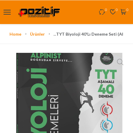
0
0
0
Home
Ürünler
...
TYT Biyoloji 40'lı Deneme Seti (Alpinis