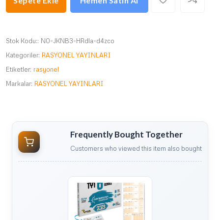
Sepete Ekle
Hemen Satın Al
Stok Kodu::
N0-JKNB3-HRdla-d4zco
Kategoriler:
RASYONEL YAYINLARI
Etiketler:
rasyonel
Markalar:
RASYONEL YAYINLARI
Frequently Bought Together
Customers who viewed this item also bought