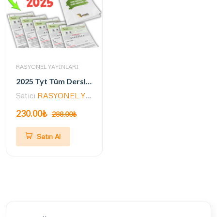
RASYONEL YAYINLARI
2025 Tyt Tüm Dersler Navigasyon 5'li Genel Deneme Seti (ÖSYM AYARINDA)
Satıcı
RASYONEL YAYINLARI
230.00₺
288.00₺
Satın Al