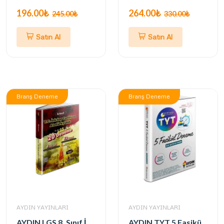
196.00₺
264.00₺
245.00₺
330.00₺
Satın Al
Satın Al
Branş Deneme
Branş Deneme
AYDIN YAYINLARI
AYDIN YAYINLARI
AYDIN LGS 8. Sınıf İnkılap Tarihi ve Atatürkçülük 20 Deneme
AYDIN TYT 5 Fasikül Deneme