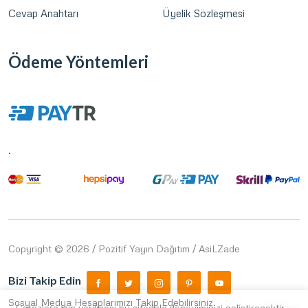
Cevap Anahtarı
Üyelik Sözleşmesi
Ödeme Yöntemleri
.
Copyright © 2026 / Pozitif Yayın Dağıtım / AsiLZade
Bizi Takip Edin
Sosyal Medya Hesaplarımızı Takip Edebilirsiniz.
Çerezlere izin verilmesi bu sitedeki deneyiminizi geliştirecektir