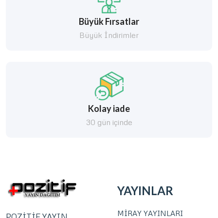
Büyük Fırsatlar
Büyük İndirimler
Kolay iade
30 gün içinde
YAYINLAR
MİRAY YAYINLARI
POZİTİF YAYIN