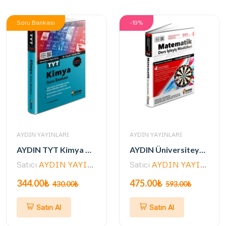
Soru Bankası
-19%
AYDIN YAYINLARI
AYDIN YAYINLARI
AYDIN TYT Kimya Konu Özetli Soru Bankası
AYDIN Üniversiteye Hazırlık TYT Matematik Ders İşleyiş Modülleri
Satıcı
AYDIN YAYINLARI
Satıcı
AYDIN YAYINLARI
344.00₺
475.00₺
430.00₺
593.00₺
Satın Al
Satın Al