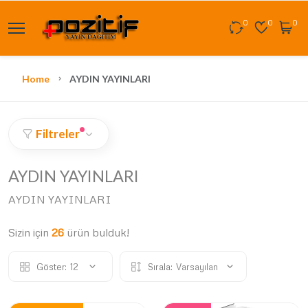
0
0
0
Home
AYDIN YAYINLARI
Filtreler
AYDIN YAYINLARI
AYDIN YAYINLARI
Sizin için
26
ürün bulduk!
Göster:
12
Sırala:
Varsayılan