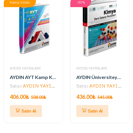
Kamp Kitabı
-20%
AYDIN YAYINLARI
AYDIN YAYINLARI
AYDIN AYT Kamp Kitabı
AYDIN Üniversiteye Hazırlık TYT Kimya Ders İşleyiş Modülleri
Satıcı
AYDIN YAYINLARI
Satıcı
AYDIN YAYINLARI
406.00₺
436.00₺
508.00₺
545.00₺
Satın Al
Satın Al