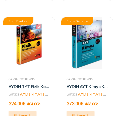
Soru Bankası
Branş Deneme
AYDIN YAYINLARI
AYDIN YAYINLARI
AYDIN TYT Fizik Konu Özetli Soru Bankası
AYDIN AYT Kimya Konu Özetli Soru Bankası
Satıcı
AYDIN YAYINLARI
Satıcı
AYDIN YAYINLARI
324.00₺
373.00₺
404.00₺
466.00₺
Satın Al
Satın Al