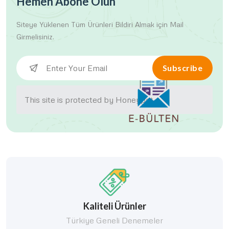
Hemen Abone Olun
Siteye Yüklenen Tüm Ürünleri
Bildiri Almak için Mail
Girmelisiniz.
Subscribe
This site is protected by Honeypot.
Kaliteli Ürünler
Türkiye Geneli Denemeler