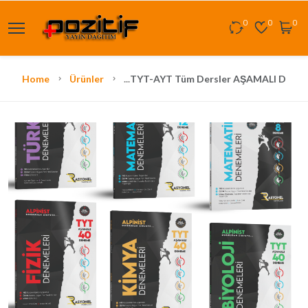
0
0
0
Home
Ürünler
...
TYT-AYT Tüm Dersler AŞAMALI Deneme