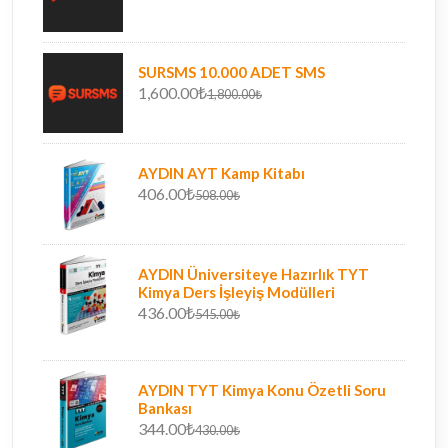
SURSMS 10.000 ADET SMS
1,600.00₺
1,800.00₺
AYDIN AYT Kamp Kitabı
406.00₺
508.00₺
AYDIN Üniversiteye Hazırlık TYT
Kimya Ders İşleyiş Modülleri
436.00₺
545.00₺
AYDIN TYT Kimya Konu Özetli Soru
Bankası
344.00₺
430.00₺