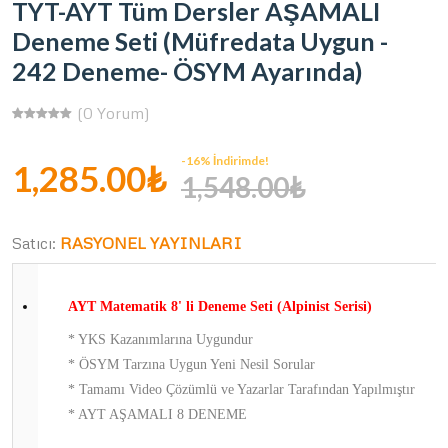
TYT-AYT Tüm Dersler AŞAMALI
Deneme Seti (Müfredata Uygun -
242 Deneme- ÖSYM Ayarında)
(0 Yorum)
-16% İndirimde!
1,285.00₺
1,548.00₺
Satıcı:
RASYONEL YAYINLARI
AYT Matematik 8' li Deneme Seti (Alpinist Serisi)
* YKS Kazanımlarına Uygundur
* ÖSYM Tarzına Uygun Yeni Nesil Sorular
* Tamamı Video Çözümlü ve Yazarlar Tarafından Yapılmıştır
* AYT AŞAMALI 8 DENEME