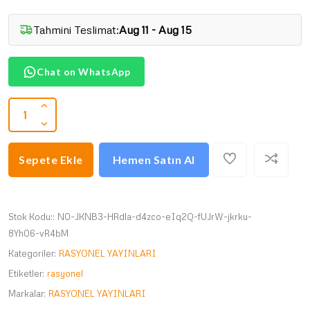
Tahmini Teslimat:
Aug 11 - Aug 15
Chat on WhatsApp
Sepete Ekle
Hemen Satın Al
Stok Kodu::
N0-JKNB3-HRdla-d4zco-eIq2Q-fUJrW-jkrku-
8Yh06-vR4bM
Kategoriler:
RASYONEL YAYINLARI
Etiketler:
rasyonel
Markalar:
RASYONEL YAYINLARI