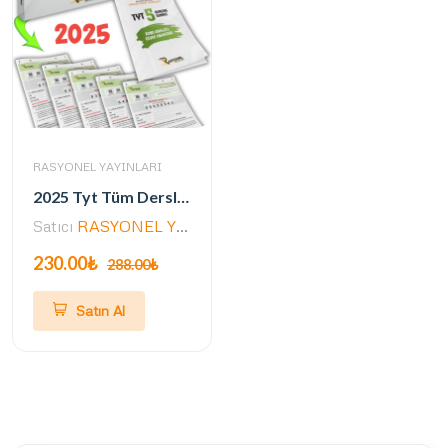
RASYONEL YAYINLARI
2025 Tyt Tüm Dersler Navigasyon 5'li Genel Deneme Seti (ÖSYM AYARINDA)
Satıcı
RASYONEL YAYINLARI
230.00₺
288.00₺
Satın Al