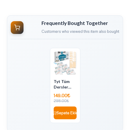
Frequently Bought Together
Customers who viewed this item also bought
Tyt Tüm
Dersler
Navigasyon
149.00₺
6 lı Genel
298.00₺
Deneme
Seti
Sepete Ekle
(Müfredata
Uygun-
ÖSYM