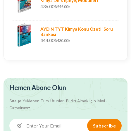
Kimya Ders İşleyiş Modülleri
436.00₺
545.00₺
AYDIN TYT Kimya Konu Özetli Soru
Bankası
344.00₺
430.00₺
Hemen Abone Olun
Siteye Yüklenen Tüm Ürünleri
Bildiri Almak için Mail
Girmelisiniz.
Subscribe