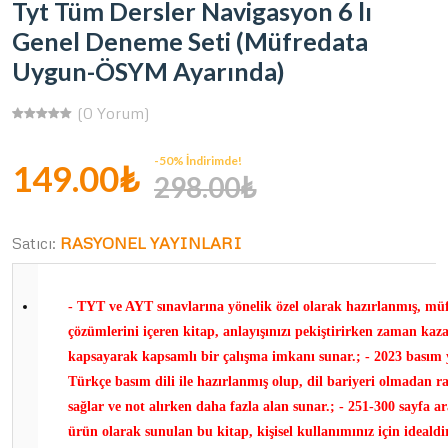
Tyt Tüm Dersler Navigasyon 6 lı
Genel Deneme Seti (Müfredata
Uygun-ÖSYM Ayarında)
(0 Yorum)
-50% İndirimde!
149.00₺
298.00₺
Satıcı:
RASYONEL YAYINLARI
- TYT ve AYT sınavlarına yönelik özel olarak hazırlanmış, müf
çözümlerini içeren kitap, anlayışınızı pekiştirirken zaman ka
kapsayarak kapsamlı bir çalışma imkanı sunar.; - 2023 basım yı
Türkçe basım dili ile hazırlanmış olup, dil bariyeri olmadan r
sağlar ve not alırken daha fazla alan sunar.; - 251-300 sayfa ar
ürün olarak sunulan bu kitap, kişisel kullanımınız için idealdir