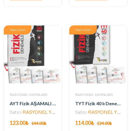
Yeni Ürün
Yeni Ürün
RASYONEL YAYINLARI
RASYONEL YAYINLARI
AYT Fizik AŞAMALI 30 Deneme Seti (ALPİNİST SERİSİ / ÖSYM AYARINDA)
TYT Fizik 40 lı Deneme Seti (Alpinist Serisi) (Yazarlarından Video Çözümlü)
Satıcı
RASYONEL YAYINLARI
Satıcı
RASYONEL YAYINLARI
123.00₺
114.00₺
144.00₺
134.00₺