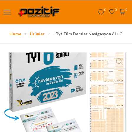
0
0
0
Home
Ürünler
...
Tyt Tüm Dersler Navigasyon 6 Lı Gene