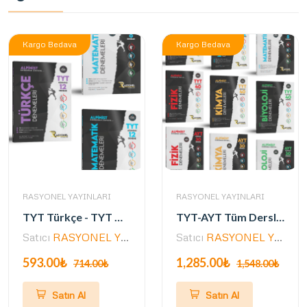
Kargo Bedava
Kargo Bedava
RASYONEL YAYINLARI
RASYONEL YAYINLARI
TYT Türkçe - TYT Matematik - AYT Matematik Denemeler (3 Kitap- 32 Aşamalı Deneme)
TYT-AYT Tüm Dersler AŞAMALI Deneme Seti (Müfredata Uygun - 242 Deneme- ÖSYM Ayarında)
Satıcı
RASYONEL YAYINLARI
Satıcı
RASYONEL YAYINLARI
593.00₺
1,285.00₺
714.00₺
1,548.00₺
Satın Al
Satın Al