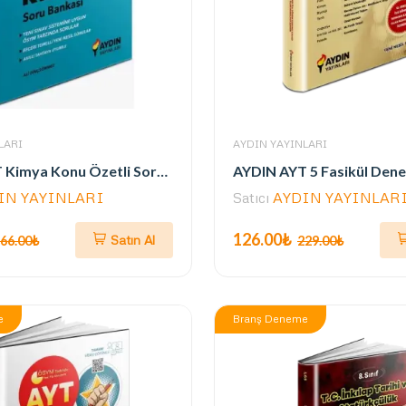
LARI
AYDIN YAYINLARI
AYDIN AYT Kimya Konu Özetli Soru Bankası
IN YAYINLARI
Satıcı
AYDIN YAYINLAR
126.00₺
Satın Al
66.00₺
229.00₺
e
Branş Deneme