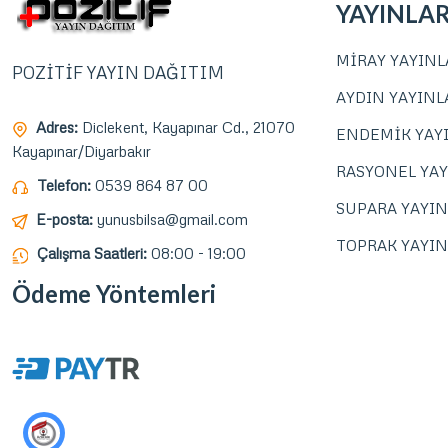
YAYINLA
MİRAY YAYINL
POZİTİF YAYIN DAĞITIM
AYDIN YAYINL
Adres:
Diclekent, Kayapınar Cd., 21070
ENDEMİK YAY
Kayapınar/Diyarbakır
RASYONEL YAY
Telefon:
0539 864 87 00
SUPARA YAYIN
E-posta:
yunusbilsa@gmail.com
TOPRAK YAYIN
Çalışma Saatleri:
08:00 - 19:00
Ödeme Yöntemleri