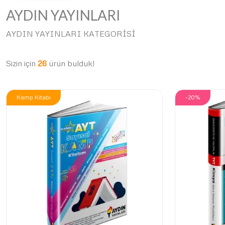
AYDIN YAYINLARI
AYDIN YAYINLARI KATEGORİSİ
Sizin için
26
ürün bulduk!
Kamp Kitabı
-20%