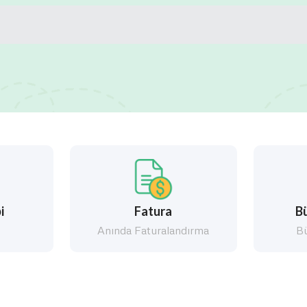
i
Fatura
Bü
k
Anında Faturalandırma
Bü