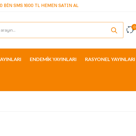
0 BİN SMS 1600 TL HEMEN SATIN AL
0
YAYINLARI
ENDEMİK YAYINLARI
RASYONEL YAYINLARI