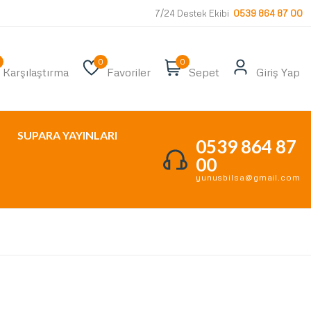
7/24 Destek Ekibi
0539 864 87 00
0
0
Karşılaştırma
Favoriler
Sepet
Giriş Yap
SUPARA YAYINLARI
0539 864 87
00
yunusbilsa@gmail.com