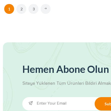
1
2
3
Hemen Abone Olun
Siteye Yüklenen Tüm Ürünleri
Bildiri Almak
Sub