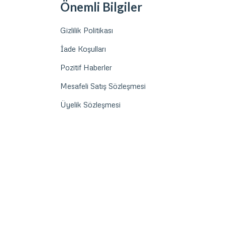
Önemli Bilgiler
Gizlilik Politikası
İade Koşulları
Pozitif Haberler
Mesafeli Satış Sözleşmesi
Üyelik Sözleşmesi