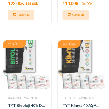
122.00₺
114.00₺
144.00₺
134.00₺
Satın Al
Satın Al
Yeni Ürün
Yeni Ürün
RASYONEL YAYINLARI
RASYONEL YAYINLARI
TYT Biyoloji 40'lı Deneme Seti (Alpinist Serisi) (Yazarlarından Video Çözümlü)
TYT Kimya 40 AŞAMALI Deneme Seti (ALPİNİST SERİSİ / ÖSYM AYARINDA)