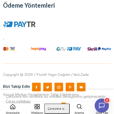
Ödeme Yöntemleri
.
Copyright © 2026 / Pozitif Yayın Dağıtım / AsiLZade
Bizi Takip Edin
Sosyal Medya Hesaplarımızı Takip Edebilirsiniz.
Çerezlere izin verilmesi bu sitedeki deneyiminizi geliştirecektir
0
Çerez politikası
0
Çerezlere izin ver
Anasayfa
Mağaza
Sepet
Arama
Giriş Yap