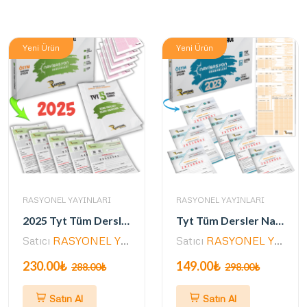
Yeni Ürün
Yeni Ürün
RASYONEL YAYINLARI
RASYONEL YAYINLARI
2025 Tyt Tüm Dersler Navigasyon 5'li Genel Deneme Seti (ÖSYM AYARINDA)
Tyt Tüm Dersler Navigasyon 6 lı Genel Deneme Seti (Müfredata Uygun-ÖSYM Ayarında)
Satıcı
RASYONEL YAYINLARI
Satıcı
RASYONEL YAYINLARI
230.00₺
149.00₺
288.00₺
298.00₺
Satın Al
Satın Al