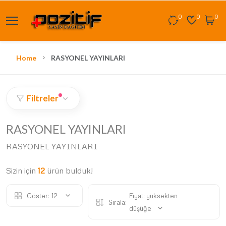
0
0
0
Home
RASYONEL YAYINLARI
Filtreler
RASYONEL YAYINLARI
RASYONEL YAYINLARI
Sizin için
12
ürün bulduk!
Göster:
12
Fiyat: yüksekten
Sırala:
düşüğe