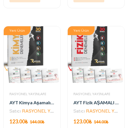
Yeni Ürün
Yeni Ürün
RASYONEL YAYINLARI
RASYONEL YAYINLARI
AYT Kimya Aşamalı 30 Deneme (Alpinist Serisi) (Yazarlarından Video Çözümlü)
AYT Fizik AŞAMALI 30 Deneme Seti (ALPİNİST SERİSİ / ÖSYM AYARINDA)
Satıcı
RASYONEL YAYINLARI
Satıcı
RASYONEL YAYINLARI
123.00₺
123.00₺
144.00₺
144.00₺