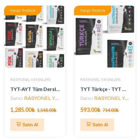
Kargo Bedava
Kargo Bedava
RASYONEL YAYINLARI
RASYONEL YAYINLARI
TYT-AYT Tüm Dersler AŞAMALI Deneme Seti (Müfredata Uygun - 242 Deneme- ÖSYM Ayarında)
TYT Türkçe - TYT Matematik - AYT Matematik Denemeler (3 Kitap- 32 Aşamalı Deneme)
Satıcı
RASYONEL YAYINLARI
Satıcı
RASYONEL YAYINLARI
1,285.00₺
593.00₺
1,548.00₺
714.00₺
Satın Al
Satın Al