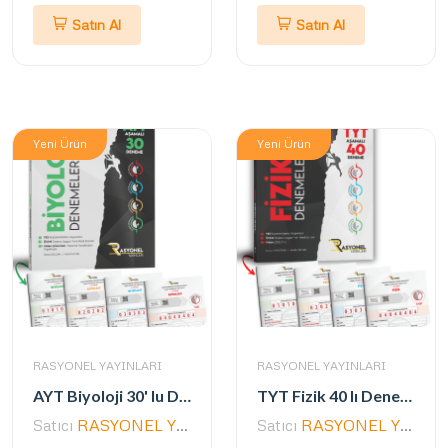
Satın Al
Satın Al
Yeni Ürün
Yeni Ürün
RASYONEL YAYINLARI
RASYONEL YAYINLARI
AYT Biyoloji 30' lu Deneme Seti (Alpinist Serisi) (Yazarlarından Video Çözümlü)
TYT Fizik 40 lı Deneme Seti (Alpinist Serisi) (Yazarlarından Video Çözümlü)
Satıcı
RASYONEL YAYINLARI
Satıcı
RASYONEL YAYINLARI