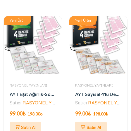
Yeni Ürün
Yeni Ürün
RASYONEL YAYINLARI
RASYONEL YAYINLARI
AYT Eşit Ağırlık-Sözel 4'lü Deneme Seti (MEB ve 2025 AYT Müfredatına Uygun)
AYT Sayısal 4'lü Deneme Seti (MEB ve 2025 AYT Müfredatına Uygun)
Satıcı
RASYONEL YAYINLARI
Satıcı
RASYONEL YAYINLARI
99.00₺
99.00₺
198.00₺
198.00₺
Satın Al
Satın Al