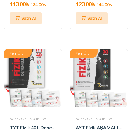
113.00₺
123.00₺
134.00₺
144.00₺
Satın Al
Satın Al
Yeni Ürün
Yeni Ürün
RASYONEL YAYINLARI
RASYONEL YAYINLARI
TYT Fizik 40 lı Deneme Seti (Alpinist Serisi) (Yazarlarından Video Çözümlü)
AYT Fizik AŞAMALI 30 Deneme Seti (ALPİNİST SERİSİ / ÖSYM AYARINDA)