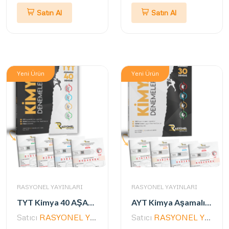
Satın Al
Satın Al
Yeni Ürün
Yeni Ürün
RASYONEL YAYINLARI
RASYONEL YAYINLARI
TYT Kimya 40 AŞAMALI Deneme Seti (ALPİNİST SERİSİ / ÖSYM AYARINDA)
AYT Kimya Aşamalı 30 Deneme (Alpinist Serisi) (Yazarlarından Video Çözümlü)
Satıcı
RASYONEL YAYINLARI
Satıcı
RASYONEL YAYINLARI