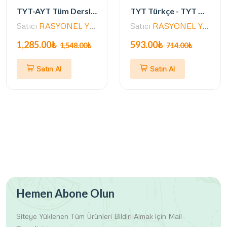
TYT-AYT Tüm Dersler AŞAMALI Deneme Seti (Müfredata Uygun - 242 Deneme- ÖSYM Ayarında)
TYT Türkçe - TYT Matematik - AYT Matematik Denemeler (3 Kitap- 32 Aşamalı Deneme)
Satıcı
RASYONEL YAYINLARI
Satıcı
RASYONEL YAYINLARI
1,285.00₺
593.00₺
1,548.00₺
714.00₺
Satın Al
Satın Al
Hemen Abone Olun
Siteye Yüklenen Tüm Ürünleri
Bildiri Almak için Mail