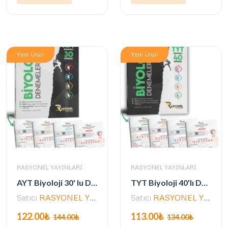
Yeni Ürün
Yeni Ürün
RASYONEL YAYINLARI
RASYONEL YAYINLARI
AYT Biyoloji 30' lu Deneme Seti (Alpinist Serisi) (Yazarlarından Video Çözümlü)
TYT Biyoloji 40'lı Deneme Seti (Alpinist Serisi) (Yazarlarından Video Çözümlü)
Satıcı
RASYONEL YAYINLARI
Satıcı
RASYONEL YAYINLARI
122.00₺
113.00₺
144.00₺
134.00₺