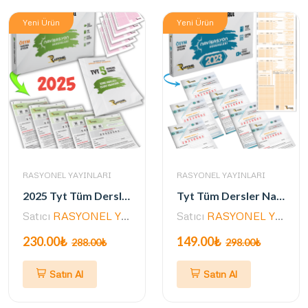
Yeni Ürün
Yeni Ürün
RASYONEL YAYINLARI
RASYONEL YAYINLARI
2025 Tyt Tüm Dersler Navigasyon 5'li Genel Deneme Seti (ÖSYM AYARINDA)
Tyt Tüm Dersler Navigasyon 6 lı Genel Deneme Seti (Müfredata Uygun-ÖSYM Ayarında)
Satıcı
RASYONEL YAYINLARI
Satıcı
RASYONEL YAYINLARI
230.00₺
149.00₺
288.00₺
298.00₺
Satın Al
Satın Al