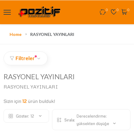
0
0
0
Home
RASYONEL YAYINLARI
Filtreler
RASYONEL YAYINLARI
RASYONEL YAYINLARI
Sizin için
12
ürün bulduk!
Göster:
12
Derecelendirme:
Sırala:
yüksekten düşüğe