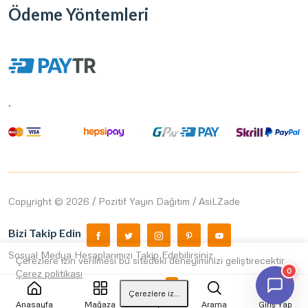
Ödeme Yöntemleri
.
Copyright © 2026 / Pozitif Yayın Dağıtım / AsiLZade
Bizi Takip Edin
Sosyal Medya Hesaplarımızı Takip Edebilirsiniz.
Çerezlere izin verilmesi bu sitedeki deneyiminizi geliştirecektir
0
Çerez politikası
0
Çerezlere izin ver
Anasayfa
Mağaza
Sepet
Arama
Giriş Yap